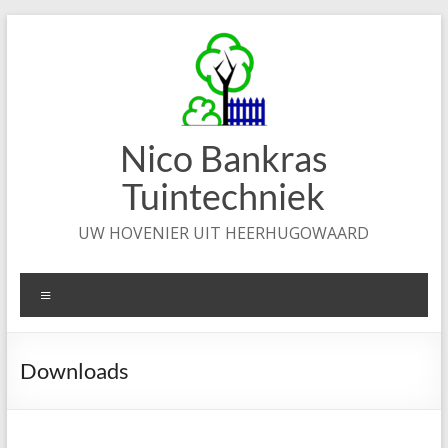
Ga
naar
de
inhoud
Nico Bankras
Tuintechniek
UW HOVENIER UIT HEERHUGOWAARD
Menu
Downloads